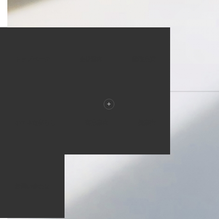
ホーム
商品一覧
sample2
トップページ
会社案内
業務品質
2020.08.08
sample2
小エネな暮らし
商品案内
提案書
お問い合わせ