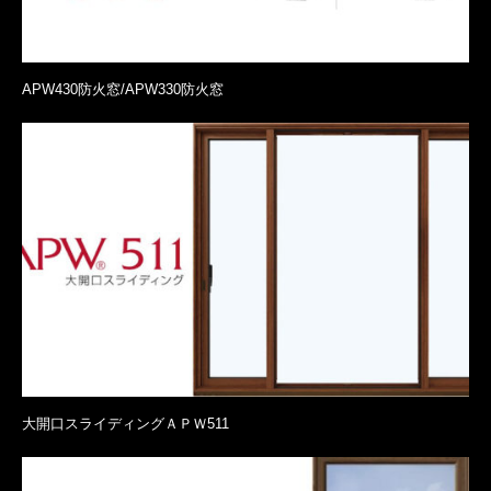
APW430防火窓/APW330防火窓
大開口スライディングＡＰＷ511