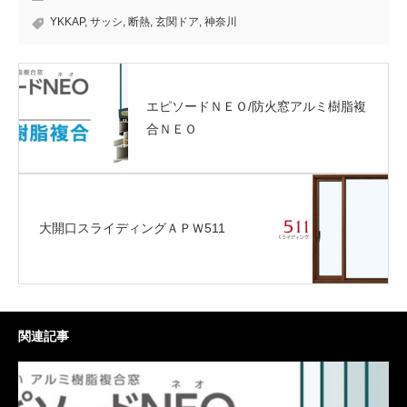
YKKAP
,
サッシ
,
断熱
,
玄関ドア
,
神奈川
エピソードＮＥＯ/防火窓アルミ樹脂複
合ＮＥＯ
大開口スライディングＡＰＷ511
関連記事