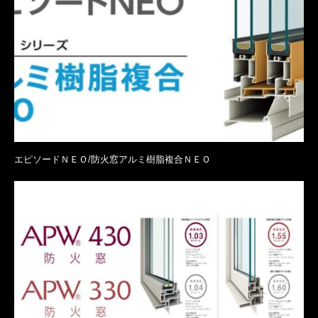
エピソードＮＥＯ/防火窓アルミ樹脂複合ＮＥＯ