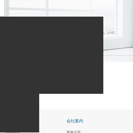
ホーム
company_head
トップページ
会社案内
業務品質
company_head
小エネな暮らし
商品案内
提案書
お問い合わせ
HOME
会社案内
商品案内
業務品質