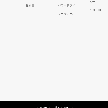
シー
提案書
パワードライ
YouTube
サーモウール
Copyright ©
（株）NOMURA