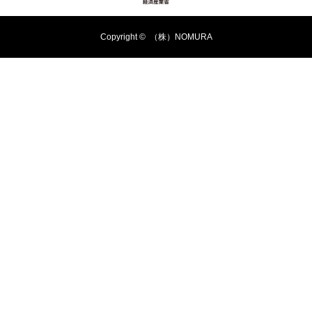
Copyright ©
（株）NOMURA