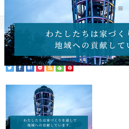
ホーム
商品一覧
main_wide_enoshima_sp
2021.11.11
main_wide_enoshima_sp