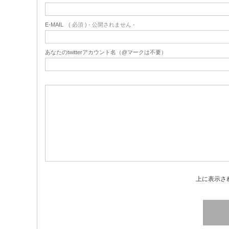
E-MAIL
( 必須 ) - 公開されません -
あなたのtwitterアカウント名（@マークは不要）
上に表示さ