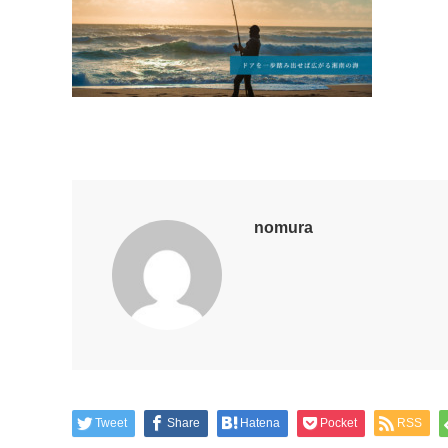
nomura
Tweet
Share
Hatena
Pocket
RSS