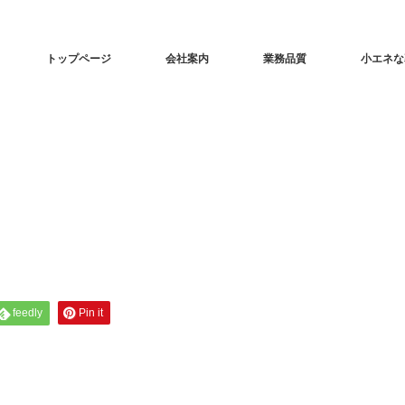
トップページ
会社案内
業務品質
小エネな
feedly
Pin it