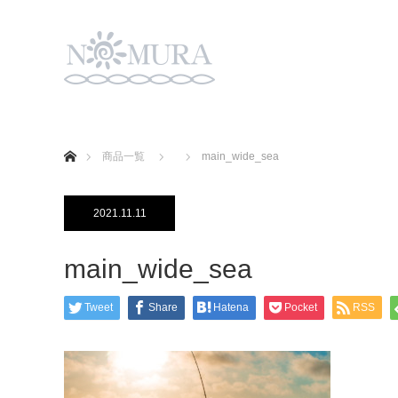
ホーム
商品一覧
main_wide_sea
2021.11.11
main_wide_sea
Tweet
Share
Hatena
Pocket
RSS