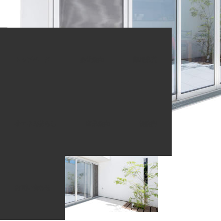
ホーム
商品一覧
quality_image
トップページ
会社案内
業務品質
2020.08.11
quality_image
小エネな暮らし
商品案内
提案書
お問い合わせ