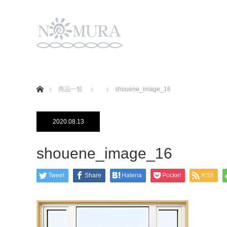
ホーム
商品一覧
shouene_image_16
2020.08.13
shouene_image_16
Tweet
Share
Hatena
Pocket
RSS