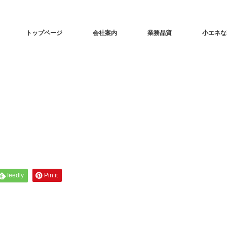
トップページ
会社案内
業務品質
小エネな
feedly
Pin it