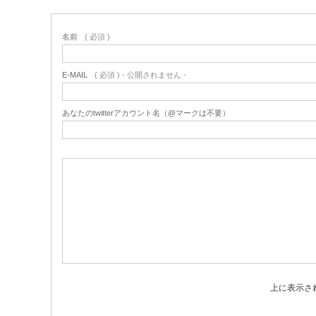
名前
( 必須 )
E-MAIL
( 必須 ) - 公開されません -
あなたのtwitterアカウント名（@マークは不要）
上に表示さ