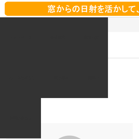
ホーム
商品一覧
shouene_image_19
トップページ
会社案内
業務品質
2020.08.13
shouene_image_19
小エネな暮らし
商品案内
提案書
お問い合わせ