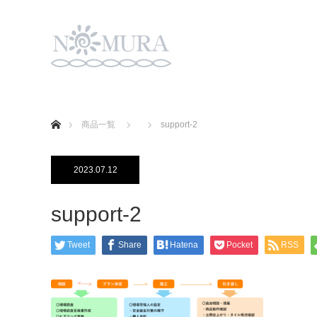
ホーム
商品一覧
support-2
2023.07.12
support-2
Tweet
Share
Hatena
Pocket
RSS