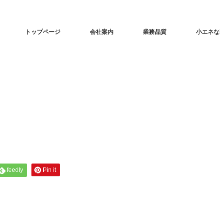
トップページ
会社案内
業務品質
小エネな
feedly
Pin it