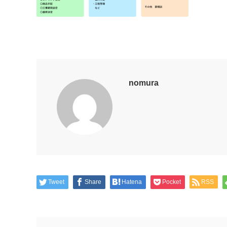
nomura
Tweet
Share
Hatena
Pocket
RSS