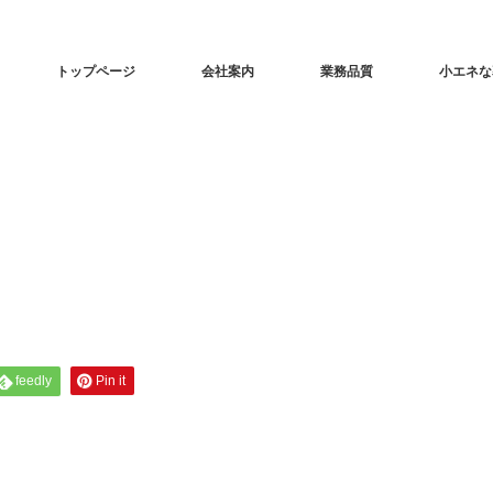
トップページ
会社案内
業務品質
小エネな
feedly
Pin it