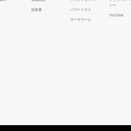
シー
提案書
パワードライ
YouTube
サーモウール