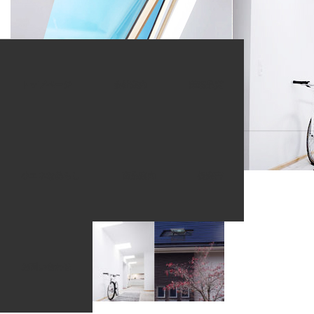
ホーム
商品一覧
window_image
トップページ
会社案内
業務品質
2020.08.11
window_image
小エネな暮らし
商品案内
提案書
お問い合わせ